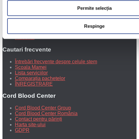
J12/810/2017
Permite selecția
Celule stem
Respinge
Sangele ombilical
Tesutul de cordon ombilical
Placenta
Cautari frecvente
Întrebări frecvente despre celule stem
Școala Mamei
Lista serviciilor
Comparația pachetelor
ÎNREGISTRARE
Cord Blood Center
Cord Blood Center Group
Cord Blood Center România
Contact pentru părinți
Harta site-ului
GDPR