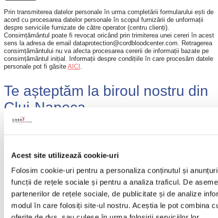
Prin transmiterea datelor personale în urma completării formularului ești de
acord cu procesarea datelor personale în scopul furnizării de unformații
despre serviciile furnizate de către operator (centru clienți).
Consimțământul poate fi revocat oricând prin trimiterea unei cereri în acest
sens la adresa de email dataprotection@cordbloodcenter.com. Retragerea
consimțământului nu va afecta procesarea cererii de informații bazate pe
consimțământul inițial. Informații despre condițiile în care procesăm datele
personale pot fi găsite
AICI
.
Te așteptăm la biroul nostru din
Cluj-Napoca
Dacă preferi o discuție față în față, te invităm la o cafea sau
un ceai la biroul Cord Blood Center din Cluj-Napoca. Îți
răspundem la toate întrebările despre pachetele de servicii,
Acest site utilizează cookie-uri
procesul de recoltare și utilitatea celulelor stem — fără grabă
și fără obligații.
Folosim cookie-uri pentru a personaliza conținutul și anunțuril
Birou Cluj – Str. Târnavelor nr. 39, Cluj-Napoca.
funcții de rețele sociale și pentru a analiza traficul. De asem
partenerilor de rețele sociale, de publicitate și de analize infor
modul în care folosiți site-ul nostru. Aceștia le pot combina cu
oferite de dvs. sau culese în urma folosirii serviciilor lor.