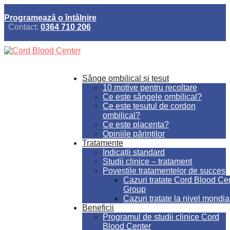
Programează o întâlnire
Contact:
0364 710 206
Sânge ombilical și țesut
10 motive pentru recoltare
Ce este sângele ombilical?
Ce este țesutul de cordon
ombilical?
Ce este placenta?
Opiniile părinților
Tratamente
Indicații standard
Studii clinice – tratament
Poveștile tratamentelor de succes
Cazuri tratate Cord Blood Ce
Group
Cazuri tratate la nivel mondia
Beneficii
Programul de studii clinice Cord
Blood Center