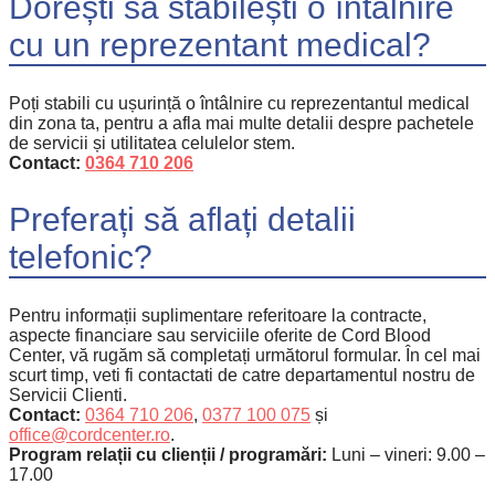
Dorești să stabilești o întâlnire
cu un reprezentant medical?
Poți stabili cu ușurință o întâlnire cu reprezentantul medical
din zona ta, pentru a afla mai multe detalii despre pachetele
de servicii și utilitatea celulelor stem.
Contact:
0364 710 206
Preferați să aflați detalii
telefonic?
Pentru informații suplimentare referitoare la contracte,
aspecte financiare sau serviciile oferite de Cord Blood
Center, vă rugăm să completați următorul formular. În cel mai
scurt timp, veti fi contactati de catre departamentul nostru de
Servicii Clienti.
Contact:
0364 710 206
,
0377 100 075
și
office@cordcenter.ro
.
Program relații cu clienții / programări:
Luni – vineri: 9.00 –
17.00