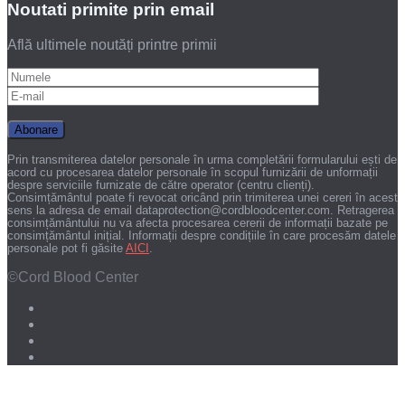
Noutati primite prin email
Află ultimele noutăți printre primii
Prin transmiterea datelor personale în urma completării formularului ești de
acord cu procesarea datelor personale în scopul furnizării de unformații
despre serviciile furnizate de către operator (centru clienți).
Consimțământul poate fi revocat oricând prin trimiterea unei cereri în acest
sens la adresa de email dataprotection@cordbloodcenter.com. Retragerea
consimțământului nu va afecta procesarea cererii de informații bazate pe
consimțământul inițial. Informații despre condițiile în care procesăm datele
personale pot fi găsite
AICI
.
©Cord Blood Center