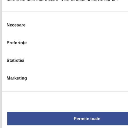
Selecția
Necesare
consimțământului
Preferinţe
Statistici
Marketing
Permite toate
S.C. Cord Blood Center Laboratories S.R.L.
CUI: RO33879322