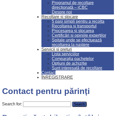
Programul de recoltare
direcționată – iCBC
Despre noi
Recoltare și stocare
5 pași simpli pentru a recolta
Recoltarea și transportul
Procesarea și stocarea
Certificări și opiniile experților
Spitale unde se efectuează
recoltarea la naștere
Servicii și prețuri
Lista serviciilor
Comparația pachetelor
Opțiuni de achiziție
Sunt interesată de recoltare
Contact
ÎNREGISTRARE
Contact pentru părinți
Search for: