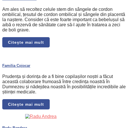
Am ales să recoltez celule stem din sângele de cordon
ombilical, țesutul de cordon ombilical și sângele din placentă
la naștere. Consider că este foarte important ca bebelușul să
aibă o rezervă de sănătate care să-l ajute în tratarea a zeci
de boli grave.
Citește mai mult
Familia Cojocar
Prudența și dorința de a fi bine copilașilor noștri a făcut
această colaborare frumoasă între credința noastră în
Dumnezeu și nădejdea noastră în posibilitățile incredibile ale
științei medicale.
Citește mai mult
Radu Pandrea