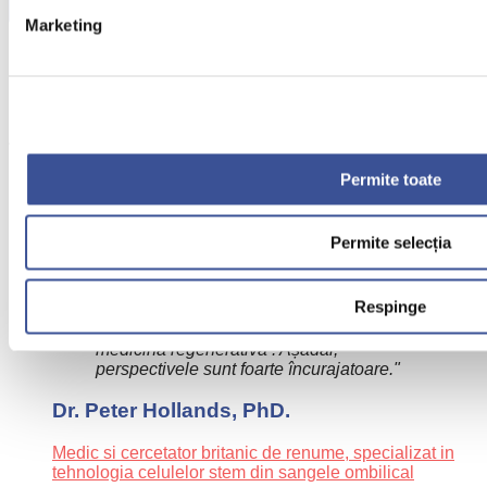
Citește mai mult
Marketing
Medicii specialiști recomandă
recoltarea de sânge ombilical
Află de ce medicii recomandă bankingul de celule stem
pentru copilul tău.
Permite toate
"În prezent, suntem în situatia de a dispune
Permite selecția
de un sistem foarte bine stabilit pentru
transplanturile cu celule stem din sângele
ombilical efectuate pentru tratarea bolilor de
Respinge
sânge și de un potential enorm, când vine
vorba de viitor și de procedurile oferite de
medicina regenerativă . Așadar,
perspectivele sunt foarte încurajatoare."
Dr. Peter Hollands, PhD.
Medic si cercetator britanic de renume, specializat in
tehnologia celulelor stem din sangele ombilical