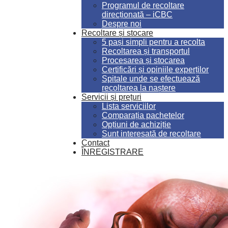
Programul de recoltare
direcționată – iCBC
Despre noi
Recoltare și stocare
5 pași simpli pentru a recolta
Recoltarea și transportul
Procesarea și stocarea
Certificări și opiniile experților
Spitale unde se efectuează
recoltarea la naștere
Servicii și prețuri
Lista serviciilor
Comparația pachetelor
Opțiuni de achiziție
Sunt interesată de recoltare
Contact
ÎNREGISTRARE