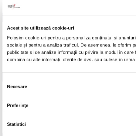
ombilical. Este un pas care…
Citește mai mult
Acest site utilizează cookie-uri
Folosim cookie-uri pentru a personaliza conținutul și anunțurile
Baby Boom Show 2024 – ediția de toamnă: Vezi oferta Cord Blood
sociale și pentru a analiza traficul. De asemenea, le oferim pa
Center
publicitate și de analize informații cu privire la modul în care f
Între 3 și 6 octombrie, în București, Romexpo, pavilionul B1,
combina cu alte informații oferite de dvs. sau culese în urma fol
Cord Blood Center vă invită cu drag la cel mai…
Citește mai mult
Selecția
Necesare
consimțământului
Viitoare mămică? 10 lucruri pe care trebuie să le știi
Preferinţe
În timp ce unele femei însărcinate se bucură din plin de
sarcină, altele suferă de greață, membre umflate, schimbări
Statistici
de…