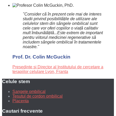
"Consider că în prezent cele mai de interes
studii privind posibilitățile de utilizare ale
celulelor stem din sângele ombilical sunt
cele care vor oferi copiilor o viață calitativ
mult îmbunătățită...Este extrem de important
pentru viitorul medicinei regenerative să
includem sângele ombilical în tratamentele
noastre."
Prof. Dr. Colin McGuckin
Presedinte si Director al Institutului de cercetare a
terapiilor celulare Lyon, Franta
Celule stem
Sangele ombilical
Tesutul de cordon ombilical
Placenta
Cautari frecvente