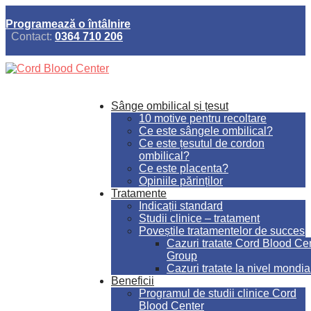
Programează o întâlnire
Contact:
0364 710 206
Sânge ombilical și țesut
10 motive pentru recoltare
Ce este sângele ombilical?
Ce este țesutul de cordon
ombilical?
Ce este placenta?
Opiniile părinților
Tratamente
Indicații standard
Studii clinice – tratament
Poveștile tratamentelor de succes
Cazuri tratate Cord Blood Ce
Group
Cazuri tratate la nivel mondia
Beneficii
Programul de studii clinice Cord
Blood Center