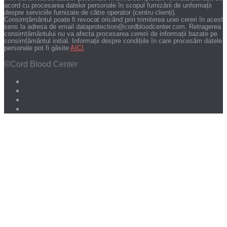
acord cu procesarea datelor personale în scopul furnizării de unformații
despre serviciile furnizate de către operator (centru clienți).
Consimțământul poate fi revocat oricând prin trimiterea unei cereri în acest
sens la adresa de email dataprotection@cordbloodcenter.com. Retragerea
consimțământului nu va afecta procesarea cererii de informații bazate pe
consimțământul inițial. Informații despre condițiile în care procesăm datele
personale pot fi găsite
AICI
.
©Cord Blood Center