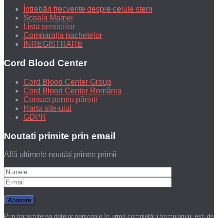
Întrebări frecvente despre celule stem
Școala Mamei
Lista serviciilor
Comparația pachetelor
ÎNREGISTRARE
Cord Blood Center
Cord Blood Center Group
Cord Blood Center România
Contact pentru părinți
Harta site-ului
GDPR
Noutati primite prin email
Află ultimele noutăți printre primii
Prin transmiterea datelor personale în urma completării formularului ești de