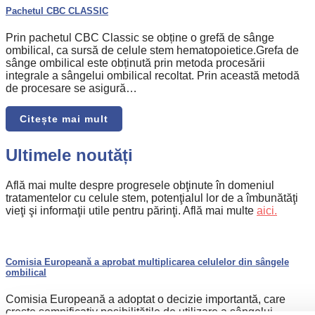
Pachetul CBC CLASSIC
Prin pachetul CBC Classic se obține o grefă de sânge
ombilical, ca sursă de celule stem hematopoietice.Grefa de
sânge ombilical este obținută prin metoda procesării
integrale a sângelui ombilical recoltat. Prin această metodă
de procesare se asigură…
Citește mai mult
Ultimele noutăți
Află mai multe despre progresele obţinute în domeniul
tratamentelor cu celule stem, potenţialul lor de a îmbunătăţi
vieţi şi informaţii utile pentru părinţi. Află mai multe
aici.
Comisia Europeană a aprobat multiplicarea celulelor din sângele
ombilical
Comisia Europeană a adoptat o decizie importantă, care
crește semnificativ posibilitățile de utilizare a sângelui