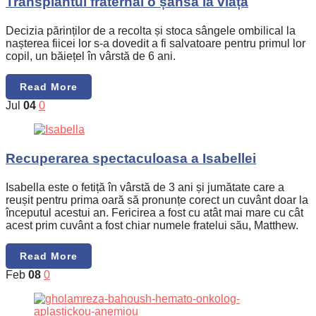
Transplantul fraternal o șansă la viață
Decizia părinților de a recolta și stoca sângele ombilical la
nașterea fiicei lor s-a dovedit a fi salvatoare pentru primul lor
copil, un băiețel în vârstă de 6 ani.
Read More
Jul
04
0
Recuperarea spectaculoasa a Isabellei
Isabella este o fetiță în vârstă de 3 ani și jumătate care a
reușit pentru prima oară să pronunțe corect un cuvânt doar la
începutul acestui an. Fericirea a fost cu atât mai mare cu cât
acest prim cuvânt a fost chiar numele fratelui său, Matthew.
Read More
Feb
08
0