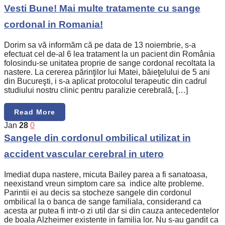
Vesti Bune! Mai multe tratamente cu sange
cordonal in Romania!
Dorim sa vă informăm că pe data de 13 noiembrie, s-a
efectuat cel de-al 6 lea tratament la un pacient din România
folosindu-se unitatea proprie de sange cordonal recoltata la
nastere. La cererea părinţilor lui Matei, băieţelului de 5 ani
din Bucureşti, i s-a aplicat protocolul terapeutic din cadrul
studiului nostru clinic pentru paralizie cerebrală, […]
Read More
Jan
28
0
Sangele din cordonul ombilical utilizat in
accident vascular cerebral in utero
Imediat dupa nastere, micuta Bailey parea a fi sanatoasa,
neexistand vreun simptom care sa indice alte probleme.
Parintii ei au decis sa stocheze sangele din cordonul
ombilical la o banca de sange familiala, considerand ca
acesta ar putea fi intr-o zi util dar si din cauza antecedentelor
de boala Alzheimer existente in familia lor. Nu s-au gandit ca