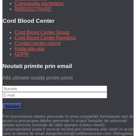
Comparația pachetelor
ÎNREGISTRARE
Cord Blood Center
Cord Blood Center Group
Cord Blood Center România
Contact pentru părinți
Harta site-ului
GDPR
Noutati primite prin email
Află ultimele noutăți printre primii
Prin transmiterea datelor personale în urma completării formularului ești de
acord cu procesarea datelor personale în scopul furnizării de unformații
despre serviciile furnizate de către operator (centru clienți).
Consimțământul poate fi revocat oricând prin trimiterea unei cereri în acest
sens la adresa de email dataprotection@cordbloodcenter.com. Retragerea