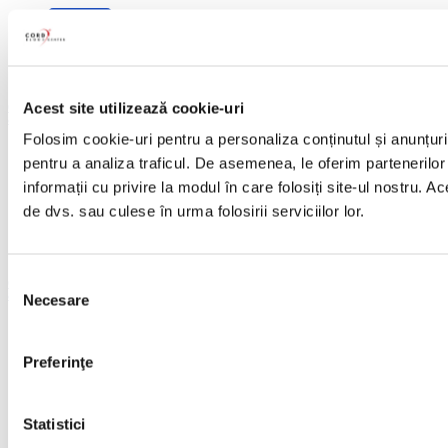
Acest site utilizează cookie-uri
Celulele stem recoltate la naștere ar putea trata cancerele de sânge, dar și bolile
autoimune, cu mai mult succes
Folosim cookie-uri pentru a personaliza conținutul și anunțurile
Buna ziua! Sunt foarte…
pentru a analiza traficul. De asemenea, le oferim partenerilor 
informații cu privire la modul în care folosiți site-ul nostru. A
de dvs. sau culese în urma folosirii serviciilor lor.
Selecția
Celulele stem recoltate la naștere ar putea trata cancerele de sânge, dar și bolile
autoimune, cu mai mult succes
Necesare
consimțământului
Bună ziua pentru imunodeficiență…
Preferinţe
Statistici