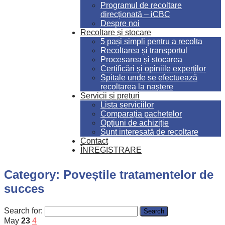
Programul de recoltare
direcționată – iCBC
Despre noi
Recoltare și stocare
5 pași simpli pentru a recolta
Recoltarea și transportul
Procesarea și stocarea
Certificări și opiniile experților
Spitale unde se efectuează
recoltarea la naștere
Servicii și prețuri
Lista serviciilor
Comparația pachetelor
Opțiuni de achiziție
Sunt interesată de recoltare
Contact
ÎNREGISTRARE
Category: Poveștile tratamentelor de
succes
Search for:
May
23
4