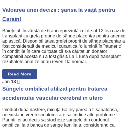
Valoarea unei decizii : șansa la viață pentru
Carain!
Băiețelul în vârstă de 6 ani reprezintă cel de-al 12 lea caz de
transplant cu grefa proprie de sânge placentar pentru anemie
aplastică. Disponibilitatea grefei proprii de sânge placentar a
fost considerată de medicul curant ca “o lumină în întuneric”
în condițiile în care cu toate că s-a căutat un donator
compatibil acesta nu a fost găsit. La 1 lună după transplant
rezultatele analizelor au revenit la normal.
Read More
Jan
13
0
Sângele ombilical utilizat pentru tratarea
accidentului vascular cerebral in utero
Imediat dupa naștere, micuța Bailey părea a fi sanatoasa,
neexistand vreun simptom care sa indice alte probleme.
Parintii ei au decis sa stocheze sangele din cordonul
ombilical la o banca de sange familiala, considerand ca