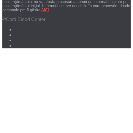
consimțământului nu va afecta procesarea cererii de informații bazate pe
consimțământul inițial. Informații despre condițiile în care procesăm datele
personale pot fi găsite
AICI
.
©Cord Blood Center