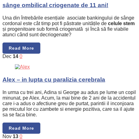
sânge ombilical criogenate de 11 ani!
Una din întrebările esențiale asociate bankingului de sânge
cordonal este cât timp pot fi păstrate unitățile de
celule stem
și progenitoare sub formă criogenată și încă să fie viabile
atunci când sunt decriogenate?
Read More
Dec
14
0
Alex – in lupta cu paralizia cerebrala
In urma cu trei ani, Adina si George au adus pe lume un copil
minunat, pe Alex. Acum, la mai bine de 2 ani de la accidentul
care i-a adus o afectiune greu de purtat, parintii il inconjoara
pe micutul lor cu zambete si energie pozitiva, care sa il ajute
sa se faca bine.
Read More
Nov
13
0