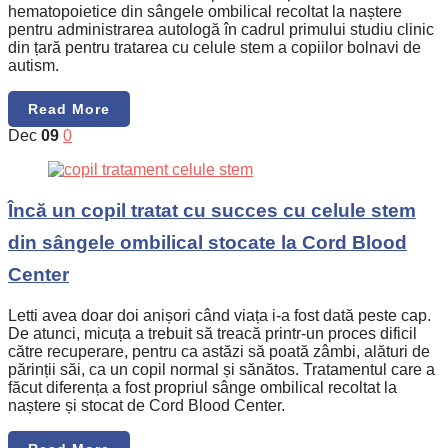
hematopoietice din sângele ombilical recoltat la naștere
pentru administrarea autologă în cadrul primului studiu clinic
din țară pentru tratarea cu celule stem a copiilor bolnavi de
autism.
Read More
Dec
09
0
Încă un copil tratat cu succes cu celule stem
din sângele ombilical stocate la Cord Blood
Center
Letti avea doar doi anișori când viața i-a fost dată peste cap.
De atunci, micuța a trebuit să treacă printr-un proces dificil
către recuperare, pentru ca astăzi să poată zâmbi, alături de
părinții săi, ca un copil normal și sănătos. Tratamentul care a
făcut diferența a fost propriul sânge ombilical recoltat la
naștere și stocat de Cord Blood Center.