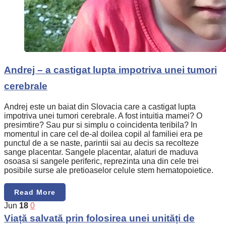
Andrej – a castigat lupta impotriva unei tumori
cerebrale
Andrej este un baiat din Slovacia care a castigat lupta
impotriva unei tumori cerebrale. A fost intuitia mamei? O
presimtire? Sau pur si simplu o coincidenta teribila? In
momentul in care cel de-al doilea copil al familiei era pe
punctul de a se naste, parintii sai au decis sa recolteze
sange placentar. Sangele placentar, alaturi de maduva
osoasa si sangele periferic, reprezinta una din cele trei
posibile surse ale pretioaselor celule stem hematopoietice.
Read More
Jun
18
0
Viață salvată prin folosirea unei unități de