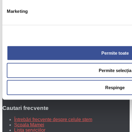
Celulele stem, potentiala terapie impotriva epilepsiei
Marketing
Buna ziua, Sunt deja…
Celulele stem, potentiala terapie impotriva epilepsiei
Permite toate
Buna ziua! La acest…
Permite selecția
Celule stem
Sangele ombilical
Respinge
Tesutul de cordon ombilical
Placenta
Cautari frecvente
Întrebări frecvente despre celule stem
Școala Mamei
Lista serviciilor