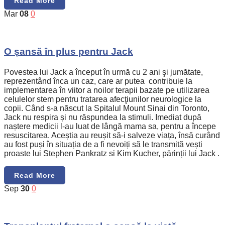
Read More
Mar
08
0
O șansă în plus pentru Jack
Povestea lui Jack a început în urmă cu 2 ani şi jumătate,
reprezentând înca un caz, care ar putea contribuie la
implementarea în viitor a noilor terapii bazate pe utilizarea
celulelor stem pentru tratarea afecţiunilor neurologice la
copii. Când s-a născut la Spitalul Mount Sinai din Toronto,
Jack nu respira și nu răspundea la stimuli. Imediat după
naștere medicii l-au luat de lângă mama sa, pentru a începe
resuscitarea. Aceștia au reușit să-i salveze viața, însă curând
au fost puși în situația de a fi nevoiți să le transmită vești
proaste lui Stephen Pankratz si Kim Kucher, părinții lui Jack .
Read More
Sep
30
0