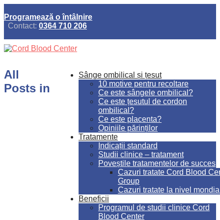
Programează o întâlnire
Contact:
0364 710 206
All
Sânge ombilical și țesut
10 motive pentru recoltare
Posts in
Ce este sângele ombilical?
Ce este țesutul de cordon
ombilical?
Ce este placenta?
Opiniile părinților
Tratamente
Indicații standard
Studii clinice – tratament
Poveștile tratamentelor de succes
Cazuri tratate Cord Blood Ce
Group
Cazuri tratate la nivel mondia
Beneficii
Programul de studii clinice Cord
Blood Center