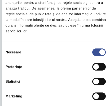
anunțurile, pentru a oferi funcții de rețele sociale și pentru a
analiza traficul. De asemenea, le oferim partenerilor de
rețele sociale, de publicitate și de analize informații cu privire
la modul în care folosiți site-ul nostru. Aceștia le pot combina
cu alte informații oferite de dvs. sau culese în urma folosirii
Razvan si Irina Fodor
serviciilor lor.
Părinţi
Selecția
Necesare
consimțământului
„Viitorul copilului nostru este foarte important. Sincer, imi
doresc sa nu am niciodata nevoie de...
Preferinţe
Statistici
Marketing
Anca si Alexandru