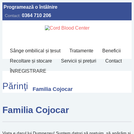
Programează o întâlnire
0364 710 206
Contact:
Sânge ombilical și țesut
Tratamente
Beneficii
Recoltare și stocare
Servicii și prețuri
Contact
ÎNREGISTRARE
Părinţi
Familia Cojocar
Familia Cojocar
Viața e darul lui Dumnezeu! Suntem datori să prețuim, să apărăm și