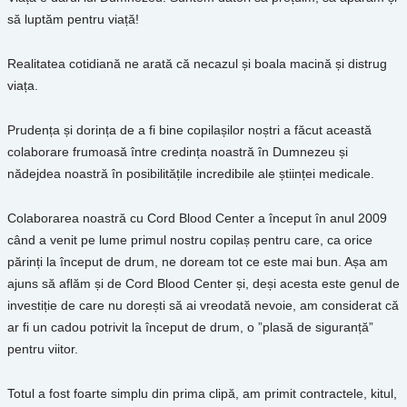
să luptăm pentru viață!
Realitatea cotidiană ne arată că necazul și boala macină și distrug
viața.
Prudența și dorința de a fi bine copilașilor noștri a făcut această
colaborare frumoasă între credința noastră în Dumnezeu și
nădejdea noastră în posibilitățile incredibile ale științei medicale.
Colaborarea noastră cu Cord Blood Center a început în anul 2009
când a venit pe lume primul nostru copilaș pentru care, ca orice
părinți la început de drum, ne doream tot ce este mai bun. Așa am
ajuns să aflăm și de Cord Blood Center și, deși acesta este genul de
investiție de care nu dorești să ai vreodată nevoie, am considerat că
ar fi un cadou potrivit la început de drum, o ”plasă de siguranță”
pentru viitor.
Totul a fost foarte simplu din prima clipă, am primit contractele, kitul,