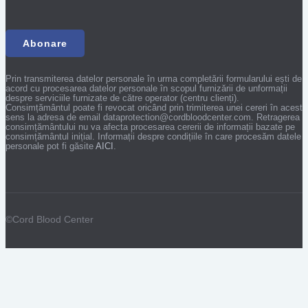
Prin transmiterea datelor personale în urma completării formularului ești de
acord cu procesarea datelor personale în scopul furnizării de unformații
despre serviciile furnizate de către operator (centru clienți).
Consimțământul poate fi revocat oricând prin trimiterea unei cereri în acest
sens la adresa de email dataprotection@cordbloodcenter.com. Retragerea
consimțământului nu va afecta procesarea cererii de informații bazate pe
consimțământul inițial. Informații despre condițiile în care procesăm datele
personale pot fi găsite
AICI
.
©Cord Blood Center