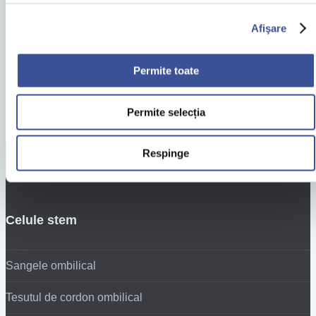
Părinţi
Afişare
"Suntem un cuplu care gandeste pozitiv si am incercat sa fim
Permite toate
pregatiti pentru tot ce presupune a fi...
Permite selecția
Respinge
Celule stem
Sangele ombilical
Tesutul de cordon ombilical