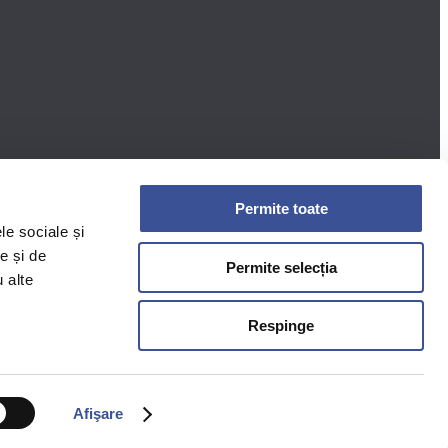
Permite toate
le sociale și
e și de
Permite selecția
u alte
serviciile furnizate de către operator (centru clienți). Consimțământul poate
cta procesarea cererii de informații bazate pe consimțământul inițial.
Respinge
Afişare