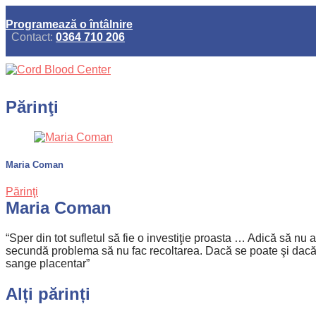
Programează o întâlnire
Contact:
0364 710 206
Părinţi
Maria Coman
Părinţi
Maria Coman
“Sper din tot sufletul să fie o investiţie proasta … Adică să n
secundă problema să nu fac recoltarea. Dacă se poate şi dacă e
sange placentar”
Alți părinți