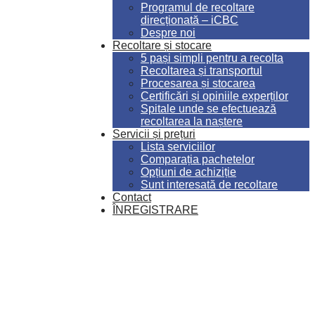
Programul de recoltare
direcționată – iCBC
Despre noi
Recoltare și stocare
5 pași simpli pentru a recolta
Recoltarea și transportul
Procesarea și stocarea
Certificări și opiniile experților
Spitale unde se efectuează
recoltarea la naștere
Servicii și prețuri
Lista serviciilor
Comparația pachetelor
Opțiuni de achiziție
Sunt interesată de recoltare
Contact
ÎNREGISTRARE