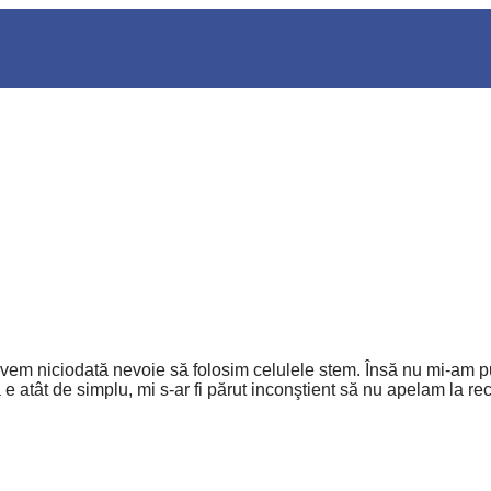
u avem niciodată nevoie să folosim celulele stem. Însă nu mi-am p
 atât de simplu, mi s-ar fi părut inconştient să nu apelam la re