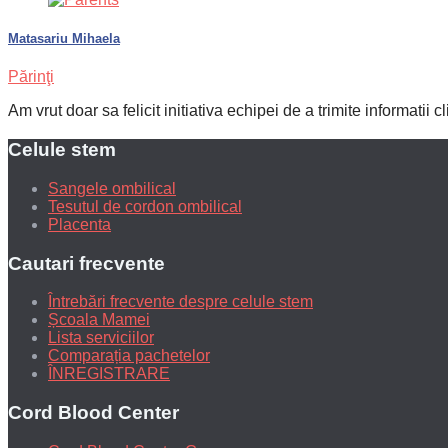
Matasariu Mihaela
Părinţi
Am vrut doar sa felicit initiativa echipei de a trimite informatii c
Celule stem
Sangele ombilical
Tesutul de cordon ombilical
Placenta
Cautari frecvente
Întrebări frecvente despre celule stem
Școala Mamei
Lista serviciilor
Comparația pachetelor
ÎNREGISTRARE
Cord Blood Center