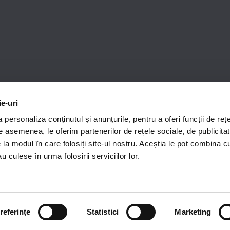
ie-uri
personaliza conținutul și anunțurile, pentru a oferi funcții de rețe
De asemenea, le oferim partenerilor de rețele sociale, de publicitat
e la modul în care folosiți site-ul nostru. Aceștia le pot combina c
acord cu procesarea datelor personale în scopul furnizării de unformații despre 
ail dataprotection@cordbloodcenter.com. Retragerea consimțământului nu va afe
u culese în urma folosirii serviciilor lor.
ICI
.
referinţe
Statistici
Marketing