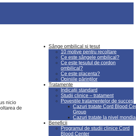
Sânge ombilical și țesut
10 motive pentru recoltare
Ce este sângele ombilical?
Ce este țesutul de cordon
ombilical?
Ce este placenta?
Opiniile părinților
Tratamente
Indicații standard
Studii clinice – tratament
Poveștile tratamentelor de succes
us nicio
Cazuri tratate Cord Blood Ce
coltarea de
Group
Cazuri tratate la nivel mondia
Beneficii
Programul de studii clinice Cord
Blood Center