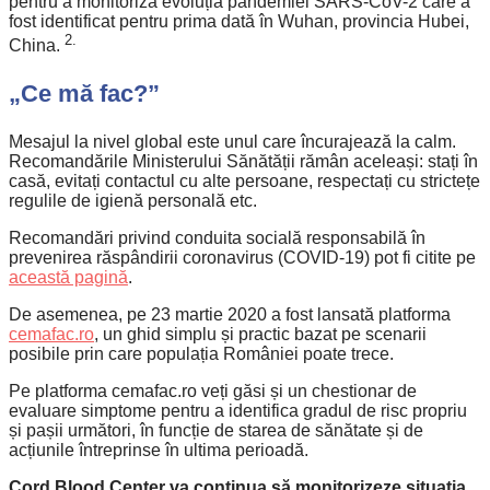
pentru a monitoriza evoluția pandemiei SARS-CoV-2 care a
fost identificat pentru prima dată în Wuhan, provincia Hubei,
2.
China.
„Ce mă fac?”
Mesajul la nivel global este unul care încurajează la calm.
Recomandările Ministerului Sănătății rămân aceleași: stați în
casă, evitați contactul cu alte persoane, respectați cu strictețe
regulile de igienă personală etc.
Recomandări privind conduita socială responsabilă în
prevenirea răspândirii coronavirus (COVID-19) pot fi citite pe
această pagină
.
De asemenea, pe 23 martie 2020 a fost lansată platforma
cemafac.ro
, un ghid simplu și practic bazat pe scenarii
posibile prin care populația României poate trece.
Pe platforma cemafac.ro veți găsi și un chestionar de
evaluare simptome pentru a identifica gradul de risc propriu
și pașii următori, în funcție de starea de sănătate și de
acțiunile întreprinse în ultima perioadă.
Cord Blood Center va continua să monitorizeze situația