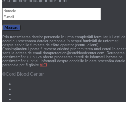
Află ultimele noutăți printre primii
Prin transmiterea datelor personale în urma completării formularului ești de
acord cu procesarea datelor personale în scopul furnizării de unformații
despre serviciile furnizate de către operator (centru clienți).
Consimțământul poate fi revocat oricând prin trimiterea unei cereri în acest
sens la adresa de email dataprotection@cordbloodcenter.com. Retragerea
consimțământului nu va afecta procesarea cererii de informații bazate pe
consimțământul inițial. Informații despre condițiile în care procesăm datele
personale pot fi găsite
AICI
.
©Cord Blood Center