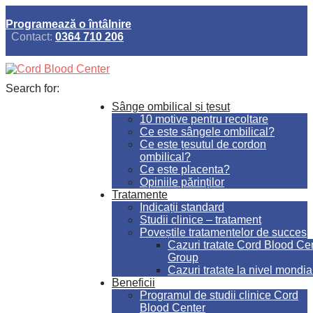
Programează o întâlnire
Contact:
0364 710 206
Search for:
Sânge ombilical și țesut
10 motive pentru recoltare
Ce este sângele ombilical?
Ce este țesutul de cordon
ombilical?
Ce este placenta?
Opiniile părinților
Tratamente
Indicații standard
Studii clinice – tratament
Poveștile tratamentelor de succes
Cazuri tratate Cord Blood Ce
Group
Cazuri tratate la nivel mondia
Beneficii
Programul de studii clinice Cord
Blood Center