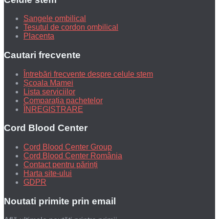
Sangele ombilical
Tesutul de cordon ombilical
Placenta
Cautari frecvente
Întrebări frecvente despre celule stem
Școala Mamei
Lista serviciilor
Comparația pachetelor
ÎNREGISTRARE
Cord Blood Center
Cord Blood Center Group
Cord Blood Center România
Contact pentru părinți
Harta site-ului
GDPR
Noutati primite prin email