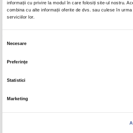
informații cu privire la modul în care folosiți site-ul nostru. Ac
combina cu alte informații oferite de dvs. sau culese în urma f
Cele mai citite
serviciilor lor.
Cele mai recente
Comentarii
Selecția
Necesare
consimțământului
Celulele stem recoltate la naștere ar putea trata cancerele de sânge, dar și bolile
Preferinţe
autoimune, cu mai mult succes
January 22, 2018
Statistici
Interviu cu dr. Felician Stăncioiu: Rezultate încurajatoare ale tratamentului cu
Marketing
celule stem la copiii cu autism
April 19, 2021
A