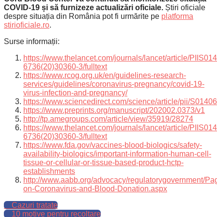
COVID-19 și să furnizeze actualizări oficiale.
Știri oficiale
despre situația din România pot fi urmărite pe
platforma
stirioficiale.ro
.
Surse informații:
https://www.thelancet.com/journals/lancet/article/PIIS014
6736(20)30360-3/fulltext
https://www.rcog.org.uk/en/guidelines-research-
services/guidelines/coronavirus-pregnancy/covid-19-
virus-infection-and-pregnancy/
https://www.sciencedirect.com/science/article/pii/S01
https://www.preprints.org/manuscript/202002.0373/v1
http://tp.amegroups.com/article/view/35919/28274
https://www.thelancet.com/journals/lancet/article/PIIS014
6736(20)30360-3/fulltext
https://www.fda.gov/vaccines-blood-biologics/safety-
availability-biologics/important-information-human-cell-
tissue-or-cellular-or-tissue-based-product-hctp-
establishments
http://www.aabb.org/advocacy/regulatorygovernment/Pa
on-Coronavirus-and-Blood-Donation.aspx
Cazuri tratate
10 motive pentru recoltare