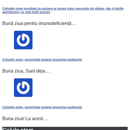
Celulele stem recoltate la naștere ar putea trata cancerele de sânge, dar și bolile
autoimune, cu mai mult succes
Bună ziua pentru imunodeficiență…
Celulele stem, potentiala terapie impotriva epilepsiei
Buna ziua, Sunt deja…
Celulele stem, potentiala terapie impotriva epilepsiei
Buna ziua! La acest…
Celule stem