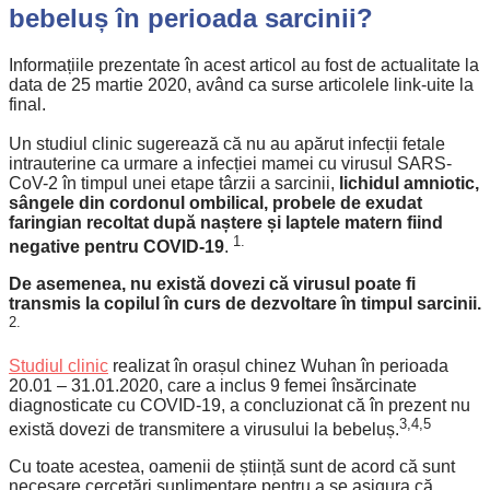
bebeluș în perioada sarcinii?
Informațiile prezentate în acest articol au fost de actualitate la
data de 25 martie 2020, având ca surse articolele link-uite la
final.
Un studiul clinic sugerează că nu au apărut infecții fetale
intrauterine ca urmare a infecției mamei cu virusul SARS-
CoV-2 în timpul unei etape târzii a sarcinii,
lichidul amniotic,
sângele din cordonul ombilical, probele de exudat
faringian recoltat după naștere și laptele matern fiind
1.
negative pentru COVID-19
.
De asemenea, nu există dovezi că virusul poate fi
transmis la copilul în curs de dezvoltare în timpul sarcinii.
2.
Studiul clinic
realizat în orașul chinez Wuhan în perioada
20.01 – 31.01.2020, care a inclus 9 femei însărcinate
diagnosticate cu COVID-19, a concluzionat că în prezent nu
3,4,5
există dovezi de transmitere a virusului la bebeluș.
Cu toate acestea, oamenii de știință sunt de acord că sunt
necesare cercetări suplimentare pentru a se asigura că