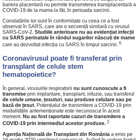
bariera placentară nu permite transmiterea transplacentară a
COVID-19 de la mama la făt, în perioada sarcinii.
Constatările lor sunt în conformitate cu ceea ce a fost
observat în SARS, care are o secvență similară cu virusul
SARS-CoV-2.
Studiile anterioare nu au evidențiat infecții
cu SARS perinatale în rândul sugarilor născuți de mame
6.
care au dezvoltat infecția cu SARS în timpul sarcinii.
Coronavirusul poate fi transferat prin
transplant de celule stem
hematopoietice?
În general, virusurile respiratorii
nu sunt cunoscute a fi
transmise
prin implantare, transplant, infuzie, sau transferul
de celule umane, țesuturi, sau produse celulare sau pe
bază de țesut
. Potențialul de transmitere a COVID-19 prin
modalitățile antemenționate este necunoscut în acest
moment.
Nu au fost raportate cazuri de transmitere a
2.
COVID-19 prin intermediul acestor produse.
Agenția Națională de Transplant din România
a emis pe
16 martie 2020 următorul comunicat: „Având în vedere faptul