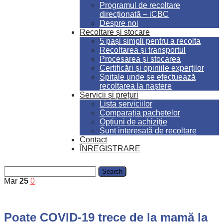
Programul de recoltare
direcționată – iCBC
Despre noi
Recoltare și stocare
5 pași simpli pentru a recolta
Recoltarea și transportul
Procesarea și stocarea
Certificări și opiniile experților
Spitale unde se efectuează
recoltarea la naștere
Servicii și prețuri
Lista serviciilor
Comparația pachetelor
Opțiuni de achiziție
Sunt interesată de recoltare
Contact
ÎNREGISTRARE
Mar
25
0
Poate COVID-19 trece de la mamă la