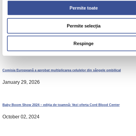
5 motive pentru recoltarea celulelor stem din cordonul ombilical
Permite toate
November 17, 2019
Permite selecția
#CBCRoFamily – Concurs cu premii pentru cei mici
Respinge
December 10, 2018
Comisia Europeană a aprobat multiplicarea celulelor din sângele ombilical
January 29, 2026
Baby Boom Show 2024 – ediția de toamnă: Vezi oferta Cord Blood Center
October 02, 2024