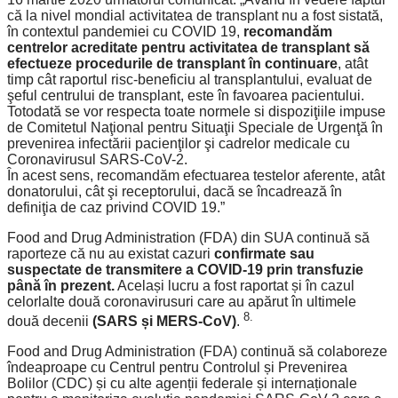
că la nivel mondial activitatea de transplant nu a fost sistată,
în contextul pandemiei cu COVID 19,
recomandăm
centrelor acreditate pentru activitatea de transplant să
efectueze procedurile de transplant în continuare
, atât
timp cât raportul risc-beneficiu al transplantului, evaluat de
şeful centrului de transplant, este în favoarea pacientului.
Totodată se vor respecta toate normele si dispoziţiile impuse
de Comitetul Naţional pentru Situaţii Speciale de Urgenţă în
prevenirea infectării pacienţilor şi cadrelor medicale cu
Coronavirusul SARS-CoV-2.
În acest sens, recomandăm efectuarea testelor aferente, atât
donatorului, cât şi receptorului, dacă se încadrează în
definiţia de caz privind COVID 19.”
Food and Drug Administration (FDA) din SUA continuă să
raporteze că nu au existat cazuri
confirmate sau
suspectate de transmitere a COVID-19 prin transfuzie
până în prezent.
Același lucru a fost raportat și în cazul
celorlalte două coronavirusuri care au apărut în ultimele
8.
două decenii
(SARS și MERS-CoV)
.
Food and Drug Administration (FDA) continuă să colaboreze
îndeaproape cu Centrul pentru Controlul și Prevenirea
Bolilor (CDC) și cu alte agenții federale și internaționale