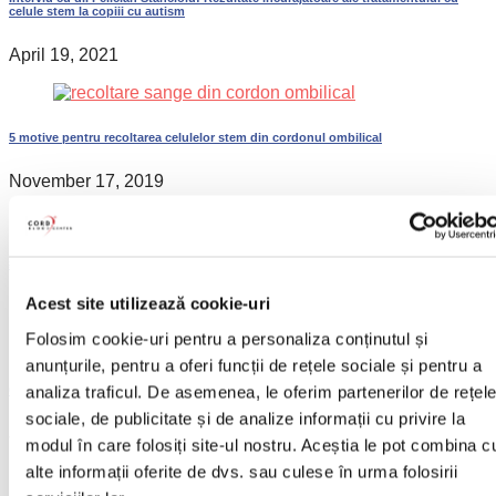
celule stem la copiii cu autism
April 19, 2021
5 motive pentru recoltarea celulelor stem din cordonul ombilical
November 17, 2019
#CBCRoFamily – Concurs cu premii pentru cei mici
Acest site utilizează cookie-uri
December 10, 2018
Folosim cookie-uri pentru a personaliza conținutul și
anunțurile, pentru a oferi funcții de rețele sociale și pentru a
analiza traficul. De asemenea, le oferim partenerilor de rețel
Comisia Europeană a aprobat multiplicarea celulelor din sângele ombilical
sociale, de publicitate și de analize informații cu privire la
January 29, 2026
modul în care folosiți site-ul nostru. Aceștia le pot combina c
alte informații oferite de dvs. sau culese în urma folosirii