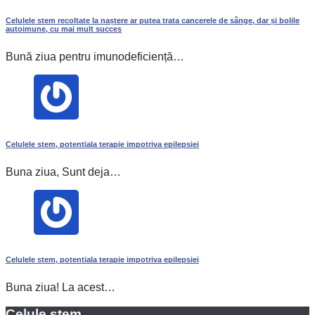
Celulele stem recoltate la naștere ar putea trata cancerele de sânge, dar și bolile
autoimune, cu mai mult succes
Bună ziua pentru imunodeficiență…
Celulele stem, potentiala terapie impotriva epilepsiei
Buna ziua, Sunt deja…
Celulele stem, potentiala terapie impotriva epilepsiei
Buna ziua! La acest…
Celule stem