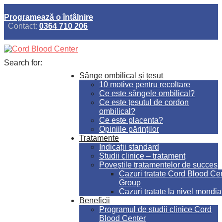
Programează o întâlnire
Contact:
0364 710 206
Search for:
Sânge ombilical și țesut
10 motive pentru recoltare
Ce este sângele ombilical?
Ce este țesutul de cordon
ombilical?
Ce este placenta?
Opiniile părinților
Tratamente
Indicații standard
Studii clinice – tratament
Poveștile tratamentelor de succes
Cazuri tratate Cord Blood Ce
Group
Cazuri tratate la nivel mondia
Beneficii
Programul de studii clinice Cord
Blood Center