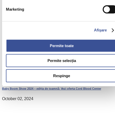
5 motive pentru recoltarea celulelor stem din cordonul ombilical
Marketing
November 17, 2019
Afişare
#CBCRoFamily – Concurs cu premii pentru cei mici
December 10, 2018
Permite toate
Comisia Europeană a aprobat multiplicarea celulelor din sângele ombilical
Permite selecția
January 29, 2026
Respinge
Baby Boom Show 2024 – ediția de toamnă: Vezi oferta Cord Blood Center
October 02, 2024