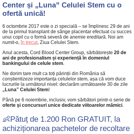
Center și „Luna” Celulei Stem cu o
ofertă unică!
6 octombrie 2017 este o zi specială – se împlinesc 29 de ani
de la primul transplant de sânge placentar efectuat cu succes
unui copil cu o formă severă de anemie ereditară. Noi am
numit-o,
în trecut
, Ziua Celulei Stem.
Anul acesta, Cord Blood Center Group, sărbătorește
20 de
ani de profesionalism și experiență în domeniul
bankingului de celule stem
.
Ne dorim tare mult ca toți părinții din România să
conștientizeze importanța celulelor stem, așa că vom duce
lucrurile la următorul nivel: declarăm următoarele 30 de zile
„Luna” Celulei Stem
!
Până pe 6 noiembrie, inclusiv, vom sărbători printr-o serie de
oferte și concursuri unice dedicate viitoarelor mămici
.
👶Pătuț de 1.200 Ron GRATUIT, la
achiziționarea pachetelor de recoltare