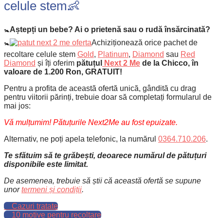
celule stem👶
🚼
Aștepți un bebe? Ai o prietenă sau o rudă însărcinată?
🚼
Achiziționează orice pachet de
recoltare celule stem
Gold
,
Platinum
,
Diamond
sau
Red
Diamond
și îți oferim
pătuțul
Next 2 Me
de la Chicco, în
valoare de 1.200 Ron, GRATUIT!
Pentru a profita de această ofertă unică, gândită cu drag
pentru viitorii părinți, trebuie doar să completați formularul de
mai jos:
Vă mulțumim! Pătuțurile Next2Me au fost epuizate.
Alternativ, ne poți apela telefonic, la numărul
0364.710.206
.
Te sfătuim să te grăbești, deoarece numărul de pătuțuri
disponibile este limitat.
De asemenea, trebuie să știi că această ofertă se supune
unor
termeni și condiții
.
Cazuri tratate
10 motive pentru recoltare