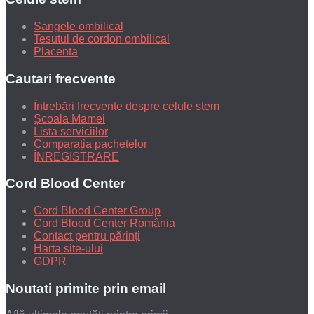
Sangele ombilical
Tesutul de cordon ombilical
Placenta
Cautari frecvente
Întrebări frecvente despre celule stem
Școala Mamei
Lista serviciilor
Comparația pachetelor
ÎNREGISTRARE
Cord Blood Center
Cord Blood Center Group
Cord Blood Center România
Contact pentru părinți
Harta site-ului
GDPR
Noutati primite prin email