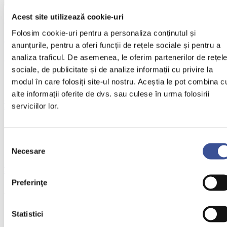
Acest site utilizează cookie-uri
Cele mai citite
Folosim cookie-uri pentru a personaliza conținutul și
Cele mai recente
anunțurile, pentru a oferi funcții de rețele sociale și pentru a
analiza traficul. De asemenea, le oferim partenerilor de rețel
Comentarii
sociale, de publicitate și de analize informații cu privire la
modul în care folosiți site-ul nostru. Aceștia le pot combina c
alte informații oferite de dvs. sau culese în urma folosirii
Celulele stem recoltate la naștere ar putea trata cancerele de sânge, dar și bolile
serviciilor lor.
autoimune, cu mai mult succes
January 22, 2018
Selecția
Necesare
consimțământului
Interviu cu dr. Felician Stăncioiu: Rezultate încurajatoare ale tratamentului cu
celule stem la copiii cu autism
Preferinţe
April 19, 2021
Statistici