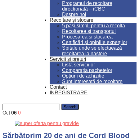
Programul de recoltare
direcționată – iCBC
Despre noi
Recoltare și stocare
5 pași simpli pentru a recolta
Recoltarea și transportul
Procesarea și stocarea
Certificări și opiniile experților
Spitale unde se efectuează
recoltarea la naștere
Servicii și prețuri
Lista serviciilor
Comparația pachetelor
Opțiuni de achiziție
Sunt interesată de recoltare
Contact
ÎNREGISTRARE
Oct
06
0
Sărbătorim 20 de ani de Cord Blood