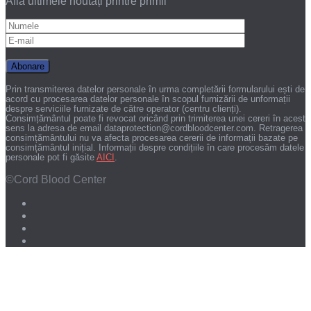
Află ultimele noutăți printre primii
Prin transmiterea datelor personale în urma completării formularului ești de
acord cu procesarea datelor personale în scopul furnizării de unformații
despre serviciile furnizate de către operator (centru clienți).
Consimțământul poate fi revocat oricând prin trimiterea unei cereri în acest
sens la adresa de email dataprotection@cordbloodcenter.com. Retragerea
consimțământului nu va afecta procesarea cererii de informații bazate pe
consimțământul inițial. Informații despre condițiile în care procesăm datele
personale pot fi găsite
AICI
.
©Cord Blood Center